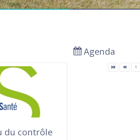
Agenda
1
u du contrôle